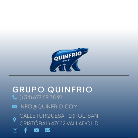
GRUPO QUINFRIO
(+34) 677 69 38 91
INFO@QUINFRIO.COM
CALLE TURQUESA, 12 (POL. SAN
CRISTÓBAL) 47012 VALLADOLID