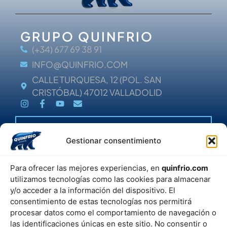
GRUPO QUINFRIO
(+34) 677 69 38 91
INFO@QUINFRIO.COM
CALLE TURQUESA, 12 (POL. SAN
CRISTÓBAL) 47012 VALLADOLID
HELP
Gestionar consentimiento
POLÍTICA DE PRIVACIDAD
POLÍTICA DE COOKIES
FAQ
Para ofrecer las mejores experiencias, en
quinfrio.com
¿NO ENCUENTRAS ALGO?
utilizamos tecnologías como las cookies para almacenar
PRUEBA CON NUESTRO
y/o acceder a la información del dispositivo. El
BUSCADOR
consentimiento de estas tecnologías nos permitirá
procesar datos como el comportamiento de navegación o
las identificaciones únicas en este sitio. No consentir o