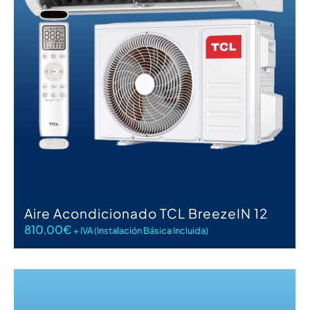
AÑADIR AL CARRITO
Aire Acondicionado TCL BreezeIN 12
810,00
€
+ IVA (Instalación Básica Incluida)