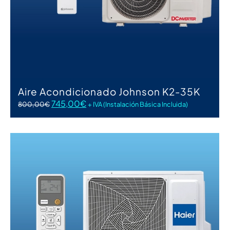
Aire Acondicionado Johnson K2-35K
745,00
€
800,00
€
+ IVA (Instalación Básica Incluida)