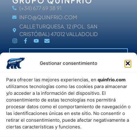
GRUPO QUINFRIO
(+34) 677 69 38 91
INFO@QUINFRIO.COM
CALLE TURQUESA, 12 (POL. SAN
CRISTÓBAL) 47012 VALLADOLID
HELP
Gestionar consentimiento
POLÍTICA DE PRIVACIDAD
POLÍTICA DE COOKIES
FAQ
Para ofrecer las mejores experiencias, en
quinfrio.com
¿NO ENCUENTRAS ALGO?
utilizamos tecnologías como las cookies para almacenar
PRUEBA CON NUESTRO
y/o acceder a la información del dispositivo. El
BUSCADOR
consentimiento de estas tecnologías nos permitirá
procesar datos como el comportamiento de navegación o
las identificaciones únicas en este sitio. No consentir o
retirar el consentimiento, puede afectar negativamente a
ciertas características y funciones.