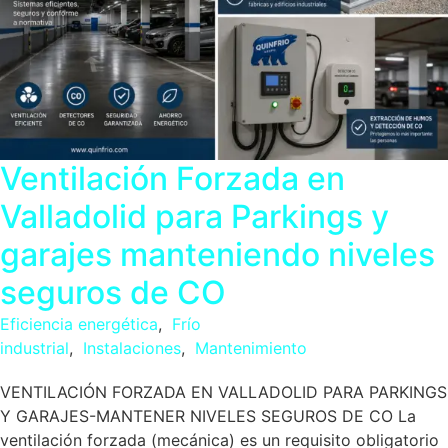
Ventilación Forzada en
Valladolid para Parkings y
garajes manteniendo niveles
seguros de CO
Eficiencia energética
,
Frío
industrial
,
Instalaciones
,
Mantenimiento
VENTILACIÓN FORZADA EN VALLADOLID PARA PARKINGS
Y GARAJES-MANTENER NIVELES SEGUROS DE CO La
ventilación forzada (mecánica) es un requisito obligatorio